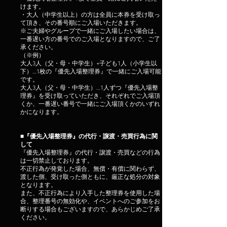
けます。
・大人（中学生以上）の方は全員に本券を受け取っ
て頂き、その番号順にご入場いただきます。
※ご夫婦やグループで一緒にご入場したい場合は、
一番遅い方の番号でのご入場となりますので、ご了
承ください。
（※例）
大人3人（父・母・中学生）+子ども1人（小学生以
下）…1枚の『優先入場整理券』で一緒にご入場可能
です。
大人3人（父・母・中学生）…1人ずつ『優先入場整
理券』を受け取っていただき、それぞれでご入場頂
くか、一番遅い番号で一緒にご入場頂くかのいずれ
かになります。
■
『優先入場整理券』の代行・譲渡・売買行為に関
して
『優先入場整理券』の代行・譲渡・売買などの行為
は一切禁止しております。
不正行為が発覚した場合、無償・有償に関わらず、
渡した側、受け取った側ともに、厳正な処分の対象
となります。
また、不正行為により入手した整理券を使用した場
合、整理番号の無効化や、イベントへのご参加をお
断りする場合もございますので、あらかじめご了承
ください。