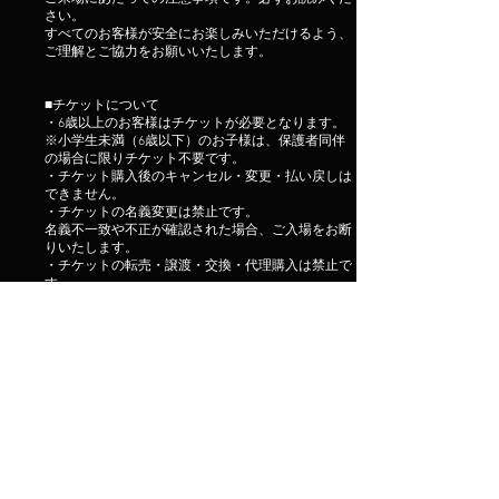
さい。
すべてのお客様が安全にお楽しみいただけるよう、
ご理解とご協力をお願いいたします。
■チケットについて
・6歳以上のお客様はチケットが必要となります。
※小学生未満（6歳以下）のお子様は、保護者同伴
の場合に限りチケット不要です。
・チケット購入後のキャンセル・変更・払い戻しは
できません。
・チケットの名義変更は禁止です。
名義不一致や不正が確認された場合、ご入場をお断
りいたします。
・チケットの転売・譲渡・交換・代理購入は禁止で
す。
不正が確認されたチケットは無効となります。
・正規販売ルート以外で購入されたチケットではご
入場いただけません。
・システム等を利用した不正購入チケットは無効と
なります。
・出演者の変更・キャンセルによる払い戻しは行い
ません。
■公演内容・進行について
・イベントの開始・終了時間は変更となる場合がご
ざいます。
・天候・災害・トラブル・出演者都合等により、予