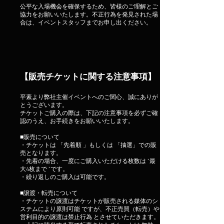
公平な入場機会を確保するため、皆様のご理解とご
協力をお願いいたします。不正行為を発見された場
合は、イベントスタッフまでお申し出ください。
【販売チケットに関する注意事項】
平素より弊社主催イベントへのご関心、誠にありが
とうございます。
チケットご購入の際は、下記の注意事項を必ずご確
認のうえ、お手続きをお願いいたします。
■販売について
・チケットは 「先着順 」もしくは 「抽選」での販
売となります。
・先着の場合、一度にご購入いただける枚数は "最
大4枚まで "です。
・繰り返しのご購入は可能です。
■譲渡・転売について
・チケットの譲渡はチケットが販売される媒体のシ
ステムにより原則可能 ですが、不正売買（転売）や
営利目的の譲渡は禁止行為 とさせていただきます。