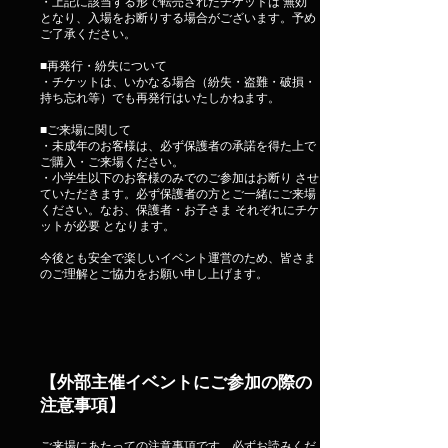
・上記に該当する形で転売されたチケットは 無効
となり、入場をお断りする場合がございます。予め
ご了承ください。
■再発行・紛失について
・チケットは、いかなる場合（紛失・盗難・破損・
持ち忘れ等）でも再発行はいたしかねます。
■ご来場に関して
・未成年のお客様は、必ず保護者の承諾を得た上で
ご購入・ご来場ください。
・小学生以下のお客様のみでのご参加はお断り させ
ていただきます。必ず保護者の方とご一緒にご来場
ください。なお、保護者・お子さま それぞれにチケ
ットが必要 となります。
今後とも安全で楽しいイベント運営のため、皆さま
のご理解とご協力をお願い申し上げます。
【外部主催イベントにご参加の際の
注意事項】
ご来場にあたっての注意事項です。必ずお読みくだ