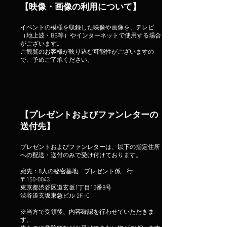
【映像・画像の利用について】
イベントの模様を収録した映像や画像を、テレビ
（地上波・BS等）やインターネットで使用する場合
がございます。
ご観覧のお客様が映り込む可能性がございますの
で、予めご了承ください。
【プレゼントおよびファンレターの
送付先】
プレゼントおよびファンレターは、以下の指定住所
への配送・送付のみで受け付けております。
宛先：8人の秘密基地 プレゼント係 行
〒150-0043
東京都渋谷区道玄坂1丁目10番8号
渋谷道玄坂東急ビル 2F−C
※当方で受領後、内容確認を行わせていただきま
す。