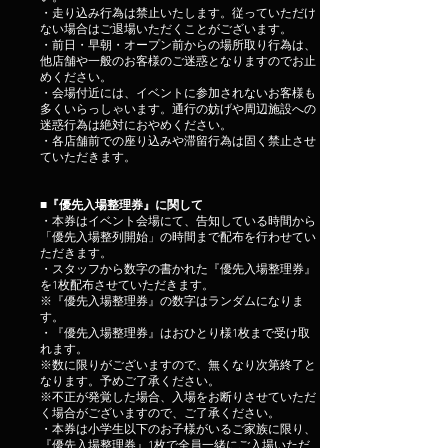
・走り込み行為は禁止いたします。従っていただけ
ない場合はご退場いただくことがございます。
・前日・早朝・オープン前からの場所取り行為は、
他店舗や一般のお客様のご迷惑となりますのでお止
めください。
・会場付近には、イベントに参加されないお客様も
多くいらっしゃいます。通行の妨げや周辺施設への
迷惑行為は絶対におやめください。
・各店舗前での座り込みや滞留行為は固く禁止させ
ていただきます。
■『優先入場整理券』に関して
・本券はイベント会場にて、告知している時間から
「優先入場整列開始」の時間まで配布を行わせてい
ただきます。
・スタッフから数字の書かれた『優先入場整理券』
を1枚配布させていただきます。
※『優先入場整理券』の数字はランダムになりま
す。
・『優先入場整理券』はおひとり様1枚まで受け取
れます。
※数に限りがございますので、無くなり次第終了と
なります。予めご了承ください。
※不正が発覚した場合、入場をお断りさせていただ
く場合がございますので、ご了承ください。
・本券は小学生以下のお子様がいるご家族に限り、
『優先入場整理券』1枚で全員一緒にご入場いただ