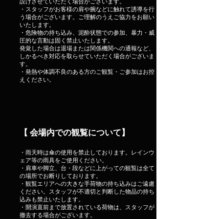
設けさせていただく場合がございます。
・スタッフがお客様の肩や腕などに触れて誘導を行
う場合がございます。ご理解のうえご協力をお願い
いたします。
・危険物の持ち込み、泥酔状態での参加、暴力・威
圧的な言動は固く禁止いたします。
発覚した場合は退場または関係機関への通報など、
しかるべき対応を取らせていただく場合がございま
す。
・発熱や体調不良のある方のご観覧・ご参加はお控
えください。
【 会場内での観覧について】
・雨天時は傘の使用を禁止しております。レインウ
ェア等の雨具をご使用ください。
・肩車や脚立、台・段などに上がっての観覧は全て
の場所でお断りしております。
・観覧エリアへの大きな手荷物の持ち込みはご遠慮
ください。スタッフが不適切と判断した物品の持ち
込みも禁止いたします。
・開演直前まで放置されている荷物は、スタッフが
撤去する場合がございます。