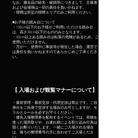
なお、撤去品の紛失・破損等につきまして、主催者
および会場側は一切の責任を負いかねます。
・喫煙は所定の喫煙エリアのみご利用ください。
■お子様の踏み台について
・130cm以下のお子様がご利用いただける踏み台
は、高さ30cm以下のもののみとなります。
・30cm以上ある踏み台は転落の危険があるため、ご
使用いただけません。
・万が一、使用中に事故等が発生した場合、運営で
は責任を負いかねますのであらかじめご了承くださ
い。
【 入場および観覧マナーについて】
・最前管理・最前交渉・代理交渉は禁止です。ご自
身分をご自身で交渉する場合のみ可としますが、モ
ラルとルールを必ずお守りください。
・優先入場整理券を配布するイベントでは、荷物を
使った場所取りや、お連れ様による割り込み行為は
固くお断りいたします。一緒にご入場される場合
は、後ろの整理番号の方に合わせてご入場くださ
い。