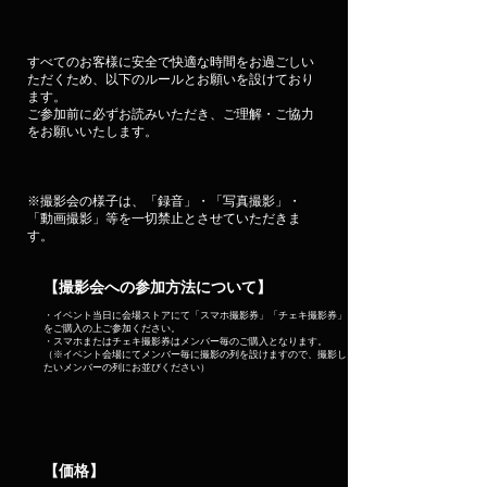
すべてのお客様に安全で快適な時間をお過ごしい
ただくため、以下のルールとお願いを設けており
ます。
ご参加前に必ずお読みいただき、ご理解・ご協力
をお願いいたします。
※撮影会の様子は、「録音」・「写真撮影」・
「動画撮影」等を一切禁止とさせていただきま
す。
【撮影会への参加方法について】
・イベント当日に会場ストアにて「スマホ撮影券」「チェキ撮影券」
をご購入の上ご参加ください。
・スマホまたはチェキ撮影券はメンバー毎のご購入となります。
（※イベント会場にてメンバー毎に撮影の列を設けますので、撮影し
たいメンバーの列にお並びください）
【価格】